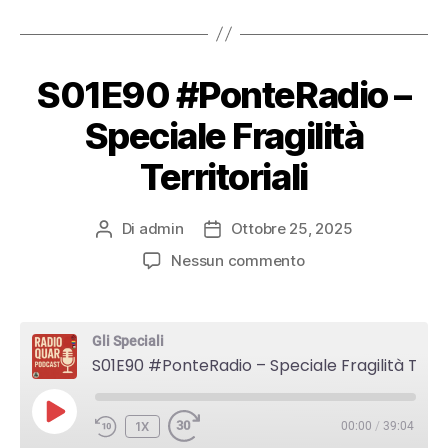
S01E90 #PonteRadio –
Speciale Fragilità
Territoriali
Di
admin
Ottobre 25, 2025
Autore
Data
articolo
dell'articolo
su
Nessun commento
S01E90
#PonteRadio
–
Gli Speciali
Speciale
S01E90 #PonteRadio – Speciale Fragilità Territoriali
Fragilità
Territoriali
PLAY
1X
00:00
/
39:04
EPISODE