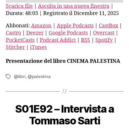
Scarica file
|
Ascolta in una nuova finestra
|
Durata: 48:03
|
Registrato il Dicembre 11, 2025
SHARE
Amazon
Apple Podcasts
CastBox
Castro
Abbonati:
Amazon
|
Apple Podcasts
|
CastBox
|
LINK
Castro
|
Deezer
|
Google Podcasts
|
Overcast
|
Deezer
Google Podcasts
EMBED
PocketCasts
|
Podcast Addict
|
RSS
|
Spotify
|
Overcast
PocketCasts
Stitcher
|
iTunes
Podcast Addict
RSS
Spotify
Stitcher
Presentazione del libro CINEMA PALESTINA
iTunes
RSS FEED
@libri
,
@palestina
Tag
S01E92 – Intervista a
Tommaso Sarti