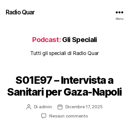
Radio Quar
Menu
Podcast:
Gli Speciali
Tutti gli speciali di Radio Quar
S01E97 – Intervista a
Sanitari per Gaza-Napoli
Di
admin
Dicembre 17, 2025
Autore
Data
articolo
dell'articolo
su
Nessun commento
S01E97
–