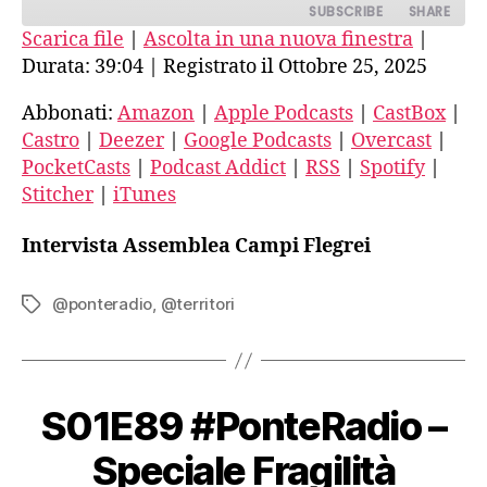
SUBSCRIBE
SHARE
Scarica file
|
Ascolta in una nuova finestra
|
Durata: 39:04
|
Registrato il Ottobre 25, 2025
SHARE
Amazon
Apple Podcasts
CastBox
Castro
Abbonati:
Amazon
|
Apple Podcasts
|
CastBox
|
LINK
Castro
|
Deezer
|
Google Podcasts
|
Overcast
|
Deezer
Google Podcasts
EMBED
PocketCasts
|
Podcast Addict
|
RSS
|
Spotify
|
Overcast
PocketCasts
Stitcher
|
iTunes
Podcast Addict
RSS
Spotify
Stitcher
Intervista Assemblea Campi Flegrei
iTunes
RSS FEED
@ponteradio
,
@territori
Tag
S01E89 #PonteRadio –
Speciale Fragilità