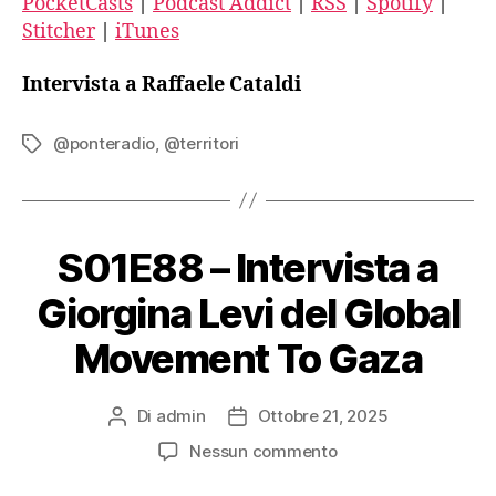
PocketCasts
|
Podcast Addict
|
RSS
|
Spotify
|
Overcast
PocketCasts
Stitcher
|
iTunes
Podcast Addict
RSS
Spotify
Stitcher
Intervista a Raffaele Cataldi
iTunes
RSS FEED
@ponteradio
,
@territori
Tag
S01E88 – Intervista a
Giorgina Levi del Global
Movement To Gaza
Di
admin
Ottobre 21, 2025
Autore
Data
articolo
dell'articolo
su
Nessun commento
S01E88