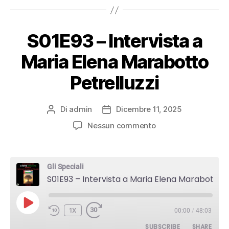
RSS FEED
S01E93 – Intervista a
Maria Elena Marabotto
Petrelluzzi
Di
admin
Dicembre 11, 2025
Autore
Data
articolo
dell'articolo
su
Nessun commento
S01E93
–
Intervista
Gli Speciali
a
S01E93 – Intervista a Maria Elena Marabotto Petrelluzzi
Maria
Elena
Marabotto
PLAY
1X
00:00
/
48:03
Petrelluzzi
EPISODE
SUBSCRIBE
SHARE