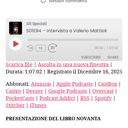
su
Nessun commento
S01E94
–
Intervista
Gli Speciali
a
S01E94 – Intervista a Valerio Mattioli
Valerio
Mattioli
PLAY
1X
00:00
/
1:07:02
EPISODE
SUBSCRIBE
SHARE
Scarica file
|
Ascolta in una nuova finestra
|
Durata: 1:07:02
|
Registrato il Dicembre 16, 2025
SHARE
Amazon
Apple Podcasts
CastBox
Castro
Abbonati:
Amazon
|
Apple Podcasts
|
CastBox
|
LINK
Castro
|
Deezer
|
Google Podcasts
|
Overcast
|
Deezer
Google Podcasts
EMBED
PocketCasts
|
Podcast Addict
|
RSS
|
Spotify
|
Overcast
PocketCasts
Stitcher
|
iTunes
Podcast Addict
RSS
Spotify
Stitcher
PRESENTAZIONE DEL LIBRO NOVANTA
iTunes