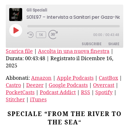
Intervista
Gli Speciali
a
S01E97 – Intervista a Sanitari per Gaza-Napoli
Sanitari
per
Gaza-
PLAY
1X
00:00
/
00:43:48
Napoli
EPISODE
SUBSCRIBE
SHARE
Scarica file
|
Ascolta in una nuova finestra
|
Durata: 00:43:48
|
Registrato il Dicembre 16,
SHARE
Amazon
Apple Podcasts
2025
CastBox
Castro
LINK
Abbonati:
Amazon
|
Apple Podcasts
|
CastBox
|
Deezer
Google Podcasts
EMBED
Castro
|
Deezer
|
Google Podcasts
|
Overcast
|
Overcast
PocketCasts
PocketCasts
|
Podcast Addict
|
RSS
|
Spotify
|
Podcast Addict
RSS
Stitcher
|
iTunes
Spotify
Stitcher
iTunes
SPECIALE “FROM THE RIVER TO
RSS FEED
THE SEA
“