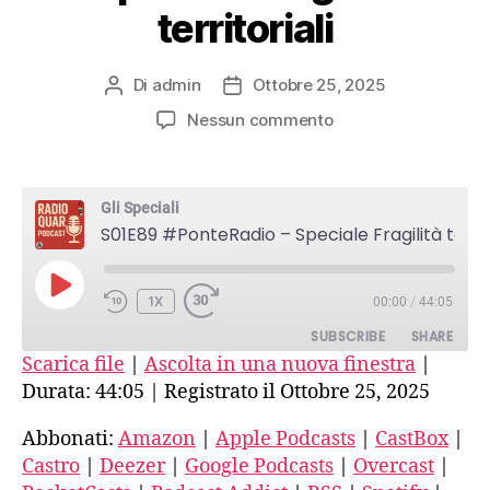
territoriali
Di
admin
Ottobre 25, 2025
Autore
Data
articolo
dell'articolo
su
Nessun commento
S01E89
#PonteRadio
–
Gli Speciali
Speciale
S01E89 #PonteRadio – Speciale Fragilità territoriali
Fragilità
territoriali
PLAY
1X
00:00
/
44:05
EPISODE
SUBSCRIBE
SHARE
Scarica file
|
Ascolta in una nuova finestra
|
Durata: 44:05
|
Registrato il Ottobre 25, 2025
SHARE
Amazon
Apple Podcasts
CastBox
Castro
Abbonati:
Amazon
|
Apple Podcasts
|
CastBox
|
LINK
Castro
|
Deezer
|
Google Podcasts
|
Overcast
|
Deezer
Google Podcasts
EMBED