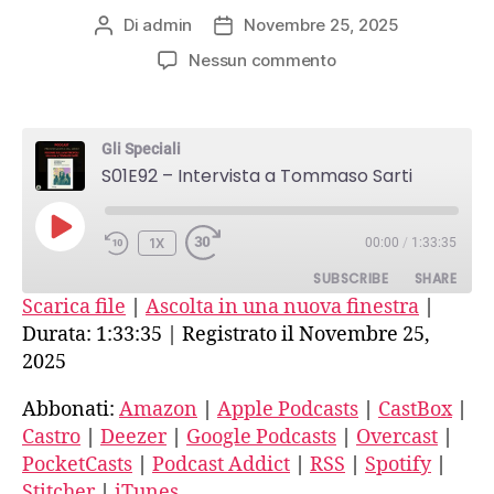
Di
admin
Novembre 25, 2025
Autore
Data
articolo
dell'articolo
su
Nessun commento
S01E92
–
Intervista
Gli Speciali
a
S01E92 – Intervista a Tommaso Sarti
Tommaso
Sarti
PLAY
1X
00:00
/
1:33:35
EPISODE
SUBSCRIBE
SHARE
Scarica file
|
Ascolta in una nuova finestra
|
Durata: 1:33:35
|
Registrato il Novembre 25,
SHARE
Amazon
Apple Podcasts
2025
CastBox
Castro
LINK
Abbonati:
Amazon
|
Apple Podcasts
|
CastBox
|
Deezer
Google Podcasts
EMBED
Castro
|
Deezer
|
Google Podcasts
|
Overcast
|
Overcast
PocketCasts
PocketCasts
|
Podcast Addict
|
RSS
|
Spotify
|
Podcast Addict
RSS
Stitcher
|
iTunes