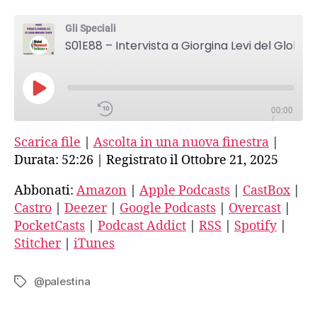
–
Intervista
Gli Speciali
a
S01E88 – Intervista a Giorgina Levi del Global Movement To Gaza
Giorgina
Levi
del
Global
PLAY
Movement
00:00
EPISODE
/
To
52:26
1X
Scarica file
|
Ascolta in una nuova finestra
|
Gaza
Durata: 52:26
|
Registrato il Ottobre 21, 2025
SHARE
Abbonati:
Amazon
|
Apple Podcasts
|
CastBox
|
Amazon
Castro
|
Deezer
|
Google Podcasts
|
Overcast
|
SUBSCRIBE
PocketCasts
|
Podcast Addict
|
RSS
|
Spotify
|
SHARE
LINK
Apple Podcasts
Stitcher
|
iTunes
EMBED
@palestina
Tag
CastBox