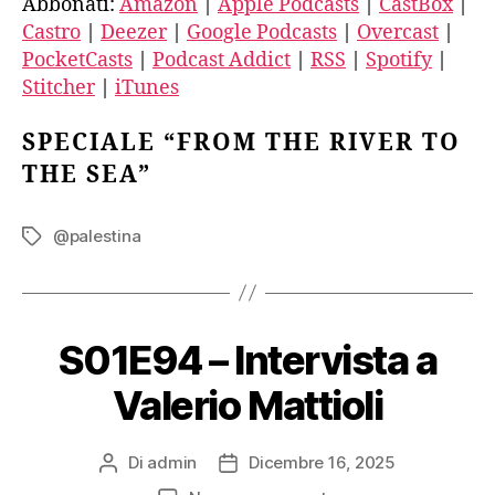
Abbonati:
Amazon
|
Apple Podcasts
|
CastBox
|
Deezer
Google Podcasts
EMBED
Castro
|
Deezer
|
Google Podcasts
|
Overcast
|
Overcast
PocketCasts
PocketCasts
|
Podcast Addict
|
RSS
|
Spotify
|
Podcast Addict
RSS
Stitcher
|
iTunes
Spotify
Stitcher
iTunes
SPECIALE “FROM THE RIVER TO
THE SEA”
RSS FEED
@palestina
Tag
S01E94 – Intervista a
Valerio Mattioli
Di
admin
Dicembre 16, 2025
Autore
Data
articolo
dell'articolo