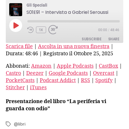
Intervista
Gli Speciali
a
S01E91 – Intervista a Gabriel Seroussi
Gabriel
Seroussi
PLAY
1X
00:00
/
48:46
EPISODE
SUBSCRIBE
SHARE
Scarica file
|
Ascolta in una nuova finestra
|
Durata: 48:46
|
Registrato il Ottobre 25, 2025
SHARE
Amazon
Apple Podcasts
CastBox
Castro
Abbonati:
Amazon
|
Apple Podcasts
|
CastBox
|
LINK
Castro
|
Deezer
|
Google Podcasts
|
Overcast
|
Deezer
Google Podcasts
EMBED
PocketCasts
|
Podcast Addict
|
RSS
|
Spotify
|
Overcast
PocketCasts
Stitcher
|
iTunes
Podcast Addict
RSS
Spotify
Stitcher
Presentazione del libro “La periferia vi
iTunes
guarda con odio”
RSS FEED
@libri
Tag