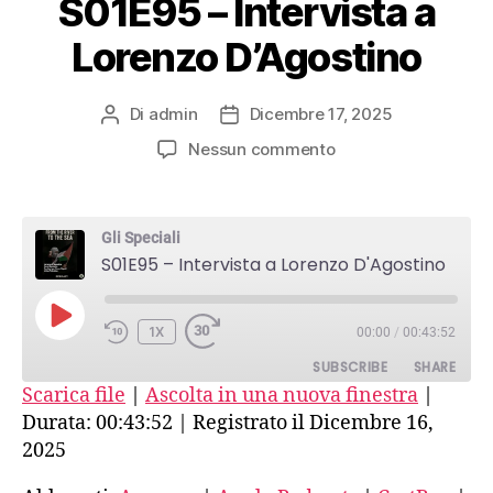
S01E95 – Intervista a
Lorenzo D’Agostino
Di
admin
Dicembre 17, 2025
Autore
Data
articolo
dell'articolo
su
Nessun commento
S01E95
–
Intervista
Gli Speciali
a
S01E95 – Intervista a Lorenzo D'Agostino
Lorenzo
D’Agostino
PLAY
1X
00:00
/
00:43:52
EPISODE
SUBSCRIBE
SHARE
Scarica file
|
Ascolta in una nuova finestra
|
Durata: 00:43:52
|
Registrato il Dicembre 16,
SHARE
Amazon
Apple Podcasts
2025
CastBox
Castro
LINK