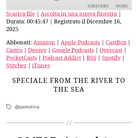
SUBSCRIBE
SHARE
Scarica file
|
Ascolta in una nuova finestra
|
Durata: 00:45:47
|
Registrato il Dicembre 16,
SHARE
Amazon
Apple Podcasts
2025
CastBox
Castro
LINK
Abbonati:
Amazon
|
Apple Podcasts
|
CastBox
|
Deezer
Google Podcasts
EMBED
Castro
|
Deezer
|
Google Podcasts
|
Overcast
|
Overcast
PocketCasts
PocketCasts
|
Podcast Addict
|
RSS
|
Spotify
|
Podcast Addict
RSS
Stitcher
|
iTunes
Spotify
Stitcher
iTunes
SPECIALE FROM THE RIVER TO
RSS FEED
THE SEA
@palestina
Tag