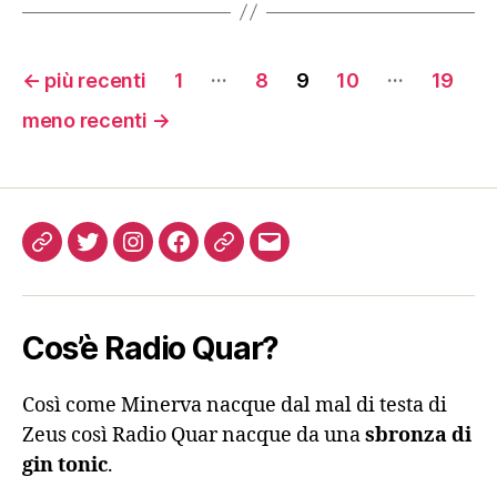
Castro
Paginazione
Deezer
…
…
←
più recenti
1
8
9
10
19
degli
meno recenti
→
Google Podcasts
articoli
Overcast
Come
Twitter
Instagram
FB
Podcast
Email
PocketCasts
ascoltarci
Podcast Addict
Cos’è Radio Quar?
RSS
Così come Minerva nacque dal mal di testa di
Zeus così Radio Quar nacque da una
sbronza di
Spotify
gin tonic
.