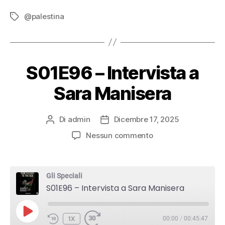
@palestina
Tag
S01E96 – Intervista a
Sara Manisera
Di
admin
Dicembre 17, 2025
Autore
Data
articolo
dell'articolo
su
Nessun commento
S01E96
–
Intervista
Gli Speciali
a
S01E96 – Intervista a Sara Manisera
Sara
Manisera
PLAY
1X
00:00
/
00:45:47
EPISODE