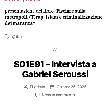
Spotify
Stitcher
iTunes
presentazione del libro “
Pisciare sulla
metropoli. (T)rap, Islam e criminalizzazione
RSS FEED
dei maranza
“
@libri
Tag
S01E91 – Intervista a
Gabriel Seroussi
Di
admin
Ottobre 25, 2025
Autore
Data
articolo
dell'articolo
su
Nessun commento
S01E91
–