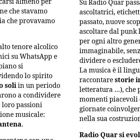
carsi almeno per
Su Radio Quar passan
one che stavamo
ascoltatrici, etiche
bbia che provavamo
passato, nuove scop
ascoltare dal punk 
per ogni altro gene
alto tenore alcolico
immaginabile, senz
mici su WhatsApp e
dividere o escluder
piano si
La musica è il ling
idendo lo spirito
raccontare
storie 
o soli
in un periodo
letteratura …), che
ziarono a condividere
momenti piacevoli e
e loro passioni
giornate coinvolgend
ione musicale:
nella sua costruzio
antena
.
Radio Quar si evo