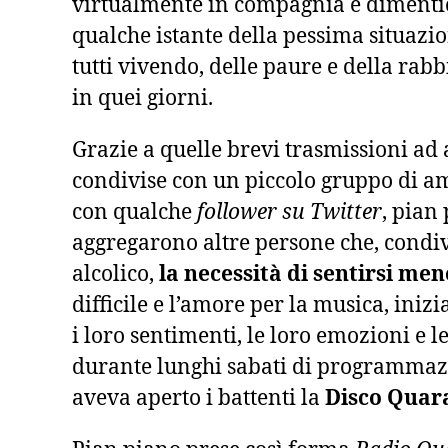
virtualmente in compagnia e dimenti
qualche istante della pessima situazi
tutti vivendo, delle paure e della ra
in quei giorni.
Grazie a quelle brevi trasmissioni ad 
condivise con un piccolo gruppo di a
con qualche
follower su Twitter
, pian 
aggregarono altre persone che, condiv
alcolico,
la necessità di sentirsi men
difficile e l’amore per la musica, ini
i loro sentimenti, le loro emozioni e l
durante lunghi sabati di programmaz
aveva aperto i battenti la
Disco Quar