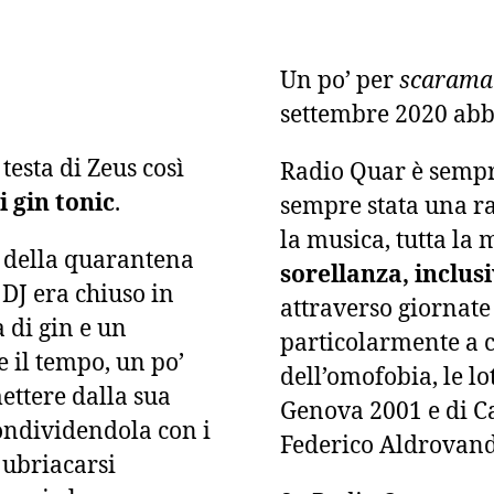
Un po’ per
scarama
settembre 2020 ab
esta di Zeus così
Radio Quar è sempr
 gin tonic
.
sempre stata una ra
la musica, tutta la
 della quarantena
sorellanza, inclus
DJ era chiuso in
attraverso giornate
 di gin e un
particolarmente a cu
 il tempo, un po’
dell’omofobia, le lo
mettere dalla sua
Genova 2001 e di Ca
ondividendola con i
Federico Aldrovand
 ubriacarsi