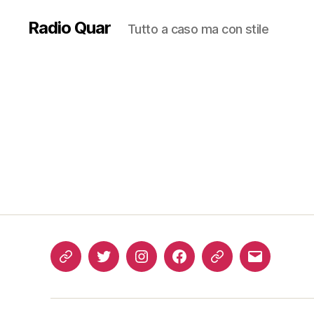
Radio Quar
Tutto a caso ma con stile
Come
Twitter
Instagram
FB
Podcast
Email
ascoltarci