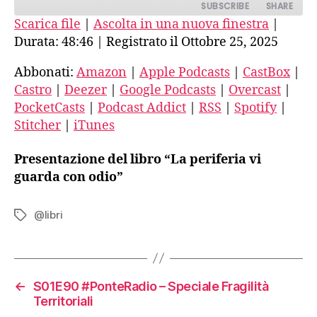
SUBSCRIBE
SHARE
Scarica file
|
Ascolta in una nuova finestra
|
Durata: 48:46
|
Registrato il Ottobre 25, 2025
SHARE
Amazon
Apple Podcasts
CastBox
Castro
Abbonati:
Amazon
|
Apple Podcasts
|
CastBox
|
LINK
Castro
|
Deezer
|
Google Podcasts
|
Overcast
|
Deezer
Google Podcasts
EMBED
PocketCasts
|
Podcast Addict
|
RSS
|
Spotify
|
Overcast
PocketCasts
Stitcher
|
iTunes
Podcast Addict
RSS
Spotify
Stitcher
Presentazione del libro “La periferia vi
iTunes
guarda con odio”
RSS FEED
@libri
Tag
←
S01E90 #PonteRadio – Speciale Fragilità
Territoriali