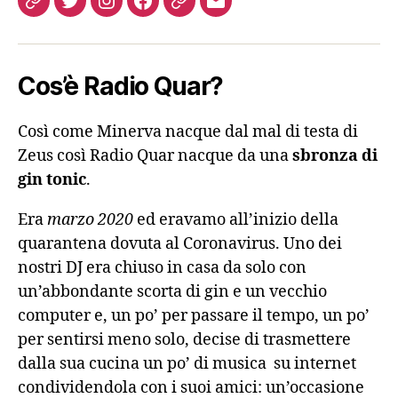
Come
Twitter
Instagram
FB
Podcast
Email
ascoltarci
Cos’è Radio Quar?
Così come Minerva nacque dal mal di testa di
Zeus così Radio Quar nacque da una
sbronza di
gin tonic
.
Era
marzo 2020
ed eravamo all’inizio della
quarantena dovuta al Coronavirus. Uno dei
nostri DJ era chiuso in casa da solo con
un’abbondante scorta di gin e un vecchio
computer e, un po’ per passare il tempo, un po’
per sentirsi meno solo, decise di trasmettere
dalla sua cucina un po’ di musica su internet
condividendola con i suoi amici: un’occasione