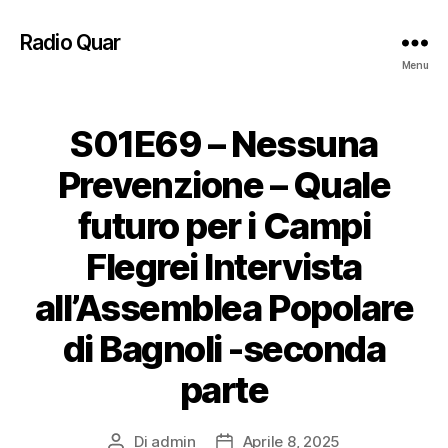
Radio Quar
Menu
S01E69 – Nessuna
Prevenzione – Quale
futuro per i Campi
Flegrei Intervista
all’Assemblea Popolare
di Bagnoli -seconda
parte
Di
admin
Aprile 8, 2025
Autore
Data