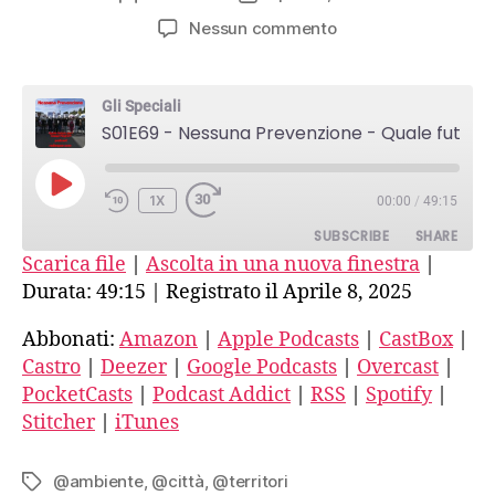
articolo
dell'articolo
su
Nessun commento
S01E69
–
Nessuna
Gli Speciali
Prevenzione
S01E69 - Nessuna Prevenzione - Quale futuro per i Campi Flegrei Intervista all'Assemblea Popolare di Bagnoli -seconda parte
–
Quale
PLAY
futuro
1X
00:00
/
49:15
EPISODE
per
SUBSCRIBE
SHARE
i
Scarica file
|
Ascolta in una nuova finestra
|
Campi
Durata: 49:15
|
Registrato il Aprile 8, 2025
Flegrei
SHARE
Amazon
Apple Podcasts
Intervista
CastBox
Castro
Abbonati:
Amazon
|
Apple Podcasts
|
CastBox
|
LINK
all’Assemblea
Castro
|
Deezer
|
Google Podcasts
|
Overcast
|
Deezer
Google Podcasts
Popolare
EMBED
di
PocketCasts
|
Podcast Addict
|
RSS
|
Spotify
|
Overcast
PocketCasts
Bagnoli
Stitcher
|
iTunes
Podcast Addict
RSS
-
seconda
Spotify
Stitcher
@ambiente
,
@città
,
@territori
Tag
parte