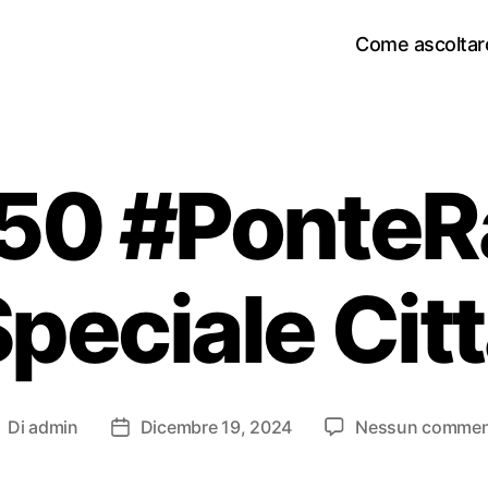
Come ascoltar
50 #PonteRa
peciale Cit
Di
admin
Dicembre 19, 2024
Nessun comme
utore
Data
rticolo
dell'articolo