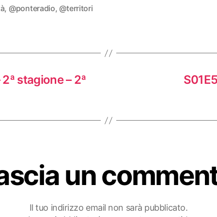
tà
,
@ponteradio
,
@territori
 2ª stagione – 2ª
S01E51
ascia un commen
Il tuo indirizzo email non sarà pubblicato.