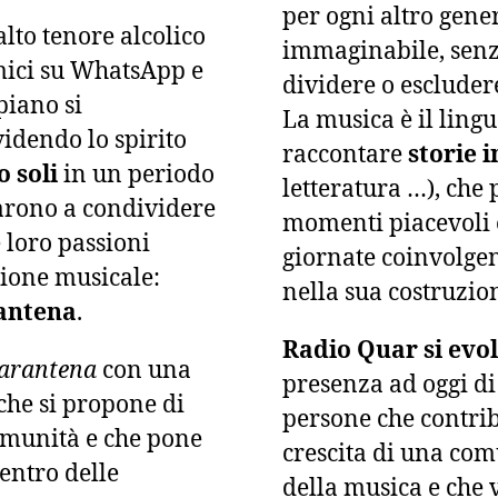
per ogni altro gene
alto tenore alcolico
immaginabile, senz
mici su WhatsApp e
dividere o escluder
piano si
La musica è il ling
idendo lo spirito
raccontare
storie 
o soli
in un periodo
letteratura …), che
ziarono a condividere
momenti piacevoli e
e loro passioni
giornate coinvolgend
ione musicale:
nella sua costruzio
antena
.
Radio Quar si evo
arantena
con una
presenza ad oggi di 
che si propone di
persone che contri
omunità e che pone
crescita di una com
centro delle
della musica e che 