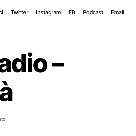
ci
Twitter
Instagram
FB
Podcast
Email
dio –
tà
su
nto
S01E50
#PonteRadio