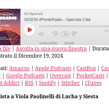
Gli Speciali
S01E50 #PonteRadio – Speciale Città
00
PLAY
1X
EPISODE
SUBSCRIBE
SHARE
 file
|
Ascolta in una nuova finestra
|
Durata
strato il Dicembre 19, 2024
E
azon
Apple Podcasts
CastBox
stro
Deezer
Google Podcasts
ati:
Amazon
|
Apple Podcasts
|
CastBox
|
Cas
ercast
PocketCasts
Podcast Addict
r
|
Google Podcasts
|
Overcast
|
PocketCasts
|
ED
SS
Spotify
Stitcher
t Addict
|
RSS
|
Spotify
|
Stitcher
|
iTunes
unes
FEED
ista a Viola Paolinelli di Lucha y Siesta