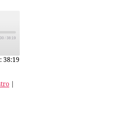
–
Speciale
Città
:00
/
38:19
: 38:19
tro
|