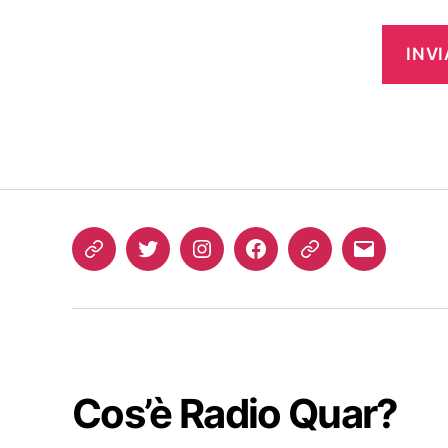
Come
Twitter
Instagram
FB
Podcast
Email
ascoltarci
Cos’è Radio Quar?