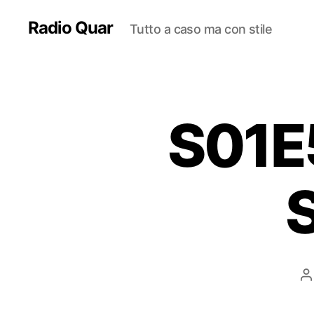
Radio Quar
Tutto a caso ma con stile
S01E
S
A
a