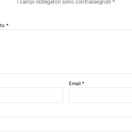
I campi obbligatori sono contrassegnati
*
to
*
Email
*