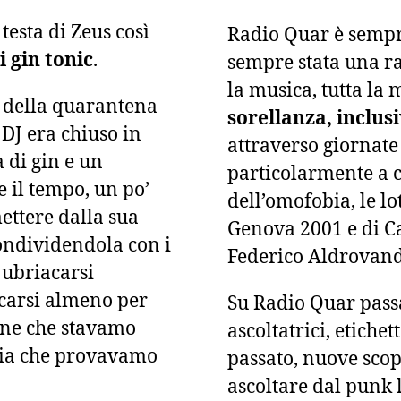
esta di Zeus così
Radio Quar è sempr
 gin tonic
.
sempre stata una ra
la musica, tutta la
 della quarantena
sorellanza, inclus
DJ era chiuso in
attraverso giornate
 di gin e un
particolarmente a cu
 il tempo, un po’
dell’omofobia, le lo
mettere dalla sua
Genova 2001 e di Ca
ondividendola con i
Federico Aldrovand
 ubriacarsi
carsi almeno per
Su Radio Quar passan
one che stavamo
ascoltatrici, etiche
bbia che provavamo
passato, nuove scop
ascoltare dal punk 