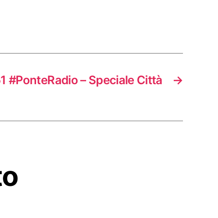
 #PonteRadio – Speciale Città
→
to