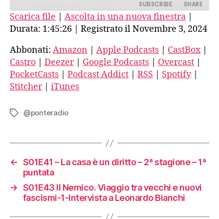
SUBSCRIBE
SHARE
Scarica file
|
Ascolta in una nuova finestra
|
Durata: 1:45:26
|
Registrato il Novembre 3, 2024
SHARE
Amazon
Apple Podcasts
CastBox
Castro
Abbonati:
Amazon
|
Apple Podcasts
|
CastBox
|
LINK
Castro
|
Deezer
|
Google Podcasts
|
Overcast
|
Deezer
Google Podcasts
EMBED
PocketCasts
|
Podcast Addict
|
RSS
|
Spotify
|
Overcast
PocketCasts
Stitcher
|
iTunes
Podcast Addict
RSS
Spotify
Stitcher
@ponteradio
Tag
iTunes
RSS FEED
←
S01E41 – La casa è un diritto – 2ª stagione – 1ª
puntata
→
S01E43 Il Nemico. Viaggio tra vecchi e nuovi
fascismi-1-Intervista a Leonardo Bianchi