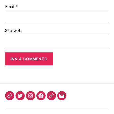
Email
*
Sito web
Come
Twitter
Instagram
FB
Podcast
Email
ascoltarci