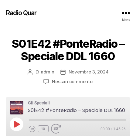
Radio Quar
Menu
S01E42 #PonteRadio –
Speciale DDL 1660
Di
admin
Novembre 3, 2024
Autore
Data
articolo
dell'articolo
su
Nessun commento
S01E42
#PonteRadio
–
Gli Speciali
Speciale
S01E42 #PonteRadio – Speciale DDL 1660
DDL
1660
PLAY
1X
00:00
/
1:45:26
EPISODE