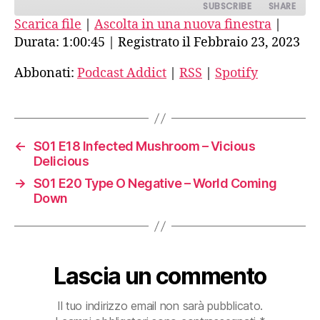
SUBSCRIBE
SHARE
Amore
Scarica file
|
Ascolta in una nuova finestra
|
Durata: 1:00:45
|
Registrato il Febbraio 23, 2023
SHARE
Podcast Addict
RSS
Spotify
Abbonati:
Podcast Addict
|
RSS
|
Spotify
LINK
RSS FEED
EMBED
←
S01 E18 Infected Mushroom – Vicious
Delicious
→
S01 E20 Type O Negative – World Coming
Down
Lascia un commento
Il tuo indirizzo email non sarà pubblicato.