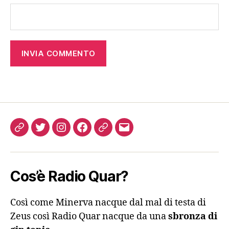
Come
Twitter
Instagram
FB
Podcast
Email
ascoltarci
Cos’è Radio Quar?
Così come Minerva nacque dal mal di testa di
Zeus così Radio Quar nacque da una
sbronza di