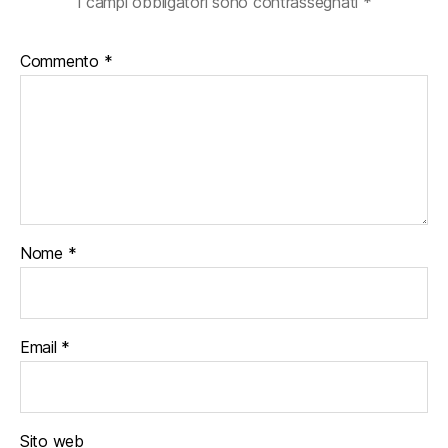
I campi obbligatori sono contrassegnati
*
Commento
*
Nome
*
Email
*
Sito web