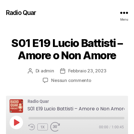
Radio Quar
Menu
S01 E19 Lucio Battisti –
Amore o Non Amore
Di
admin
Febbraio 23, 2023
Autore
Data
articolo
dell'articolo
su
Nessun commento
S01
E19
Lucio
Radio Quar
Battisti
S01 E19 Lucio Battisti – Amore o Non Amore
–
Amore
PLAY
o
1X
00:00
/
1:00:45
EPISODE
Non