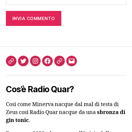
Come
Twitter
Instagram
FB
Podcast
Email
ascoltarci
Cos’è Radio Quar?
Così come Minerva nacque dal mal di testa di
Zeus così Radio Quar nacque da una
sbronza di
gin tonic
.