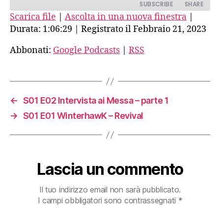
SUBSCRIBE
SHARE
2
Scarica file
|
Ascolta in una nuova finestra
|
Durata: 1:06:29
|
Registrato il Febbraio 21, 2023
SHARE
Google Podcasts
RSS
RSS FEED
Abbonati:
Google Podcasts
|
RSS
LINK
EMBED
←
S01 E02 Intervista ai Messa – parte 1
→
S01 E01 WinterhawK – Revival
Lascia un commento
Il tuo indirizzo email non sarà pubblicato.
I campi obbligatori sono contrassegnati
*