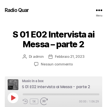
Radio Quar
Menu
S 01 E02 Intervista ai
Messa – parte 2
Di
admin
Febbraio 21, 2023
Autore
Data
articolo
dell'articolo
su
Nessun commento
S
01
E02
Music in a box
Intervista
S 01 E02 Intervista ai Messa - parte 2
ai
Messa
PLAY
–
1X
00:00
/
1:06:29
EPISODE
parte