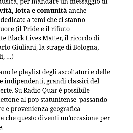
 musica, per mandare un messaggio di
ività, lotta e comunità
anche
 dedicate a temi che ci stanno
ore (il Pride e il rifiuto
tte Black Lives Matter, il ricordo di
rlo Giuliani, la strage di Bologna,
i, …)
o le playlist degli ascoltatori e delle
tte indipendenti, grandi classici del
erte. Su Radio Quar è possibile
lettone al pop statunitense passando
re e provenienza geografica
a che questo diventi un’occasione per
e.