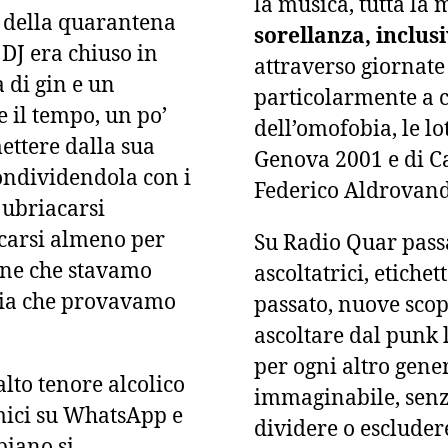
la musica, tutta la
 della quarantena
sorellanza, inclus
DJ era chiuso in
attraverso giornate
 di gin e un
particolarmente a cu
 il tempo, un po’
dell’omofobia, le lo
mettere dalla sua
Genova 2001 e di Ca
ondividendola con i
Federico Aldrovand
 ubriacarsi
carsi almeno per
Su Radio Quar passan
one che stavamo
ascoltatrici, etiche
bbia che provavamo
passato, nuove scop
ascoltare dal punk 
per ogni altro gene
alto tenore alcolico
immaginabile, senz
mici su WhatsApp e
dividere o escluder
piano si