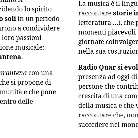
La musica è il ling
idendo lo spirito
raccontare
storie 
o soli
in un periodo
letteratura …), che
ziarono a condividere
momenti piacevoli e
e loro passioni
giornate coinvolgend
ione musicale:
nella sua costruzio
antena
.
Radio Quar si evo
arantena
con una
presenza ad oggi di 
che si propone di
persone che contri
omunità e che pone
crescita di una com
centro delle
della musica e che 
raccontare che, non
succedere nel mondo