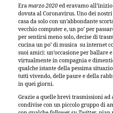
Era
marzo 2020
ed eravamo all’inizio
dovuta al Coronavirus. Uno dei nostri 
casa da solo con un’abbondante scorta
vecchio computer e, un po’ per passare
per sentirsi meno solo, decise di tras
cucina un po’ di musica su internet c
suoi amici: un’occasione per ballare e
virtualmente in compagnia e dimenti
qualche istante della pessima situazi
tutti vivendo, delle paure e della ra
in quei giorni.
Grazie a quelle brevi trasmissioni ad 
condivise con un piccolo gruppo di a
con qualche
follower su Twitter
, pian 