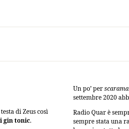
FEED
Un po’ per
scarama
settembre 2020 ab
esta di Zeus così
Radio Quar è sempr
 gin tonic
.
sempre stata una ra