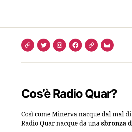
RSS 
Come
Twitter
Instagram
FB
Podcast
Email
ascoltarci
Cos’è Radio Quar?
Così come Minerva nacque dal mal di t
Radio Quar nacque da una
sbronza di