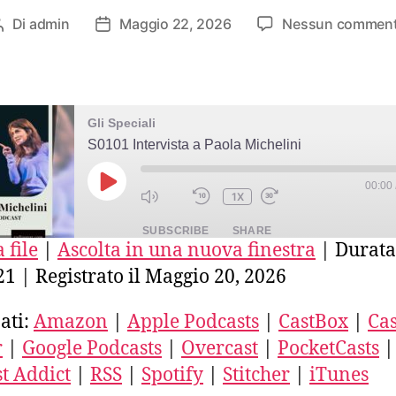
Di
admin
Maggio 22, 2026
Nessun commen
Autore
Data
articolo
dell'articolo
Gli Speciali
S0101 Intervista a Paola Michelini
00:00
PLAY
1X
EPISODE
SUBSCRIBE
SHARE
 file
|
Ascolta in una nuova finestra
|
Durata
21
|
Registrato il Maggio 20, 2026
E
azon
Apple Podcasts
CastBox
stro
Deezer
Google Podcasts
ati:
Amazon
|
Apple Podcasts
|
CastBox
|
Cas
ercast
PocketCasts
Podcast Addict
r
|
Google Podcasts
|
Overcast
|
PocketCasts
|
ED
SS
Spotify
Stitcher
t Addict
|
RSS
|
Spotify
|
Stitcher
|
iTunes
unes