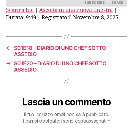
SUBSCRIBE
SHARE
Scarica file
|
Ascolta in una nuova finestra
|
Durata: 9:49
|
Registrato il Novembre 8, 2025
SHARE
RSS FEED
LINK
EMBED
←
S01E18 – DIARIO DI UNO CHEF SOTTO
ASSEDIO
→
S01E20 – DIARIO DI UNO CHEF SOTTO
ASSEDIO
Lascia un commento
Il tuo indirizzo email non sarà pubblicato.
I campi obbligatori sono contrassegnati
*