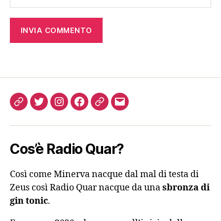
Come
Twitter
Instagram
FB
Podcast
Email
ascoltarci
Cos’è Radio Quar?
Così come Minerva nacque dal mal di testa di
Zeus così Radio Quar nacque da una
sbronza di
gin tonic
.