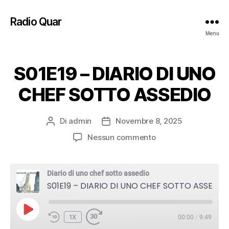
Radio Quar
Menu
S01E19 – DIARIO DI UNO
CHEF SOTTO ASSEDIO
Di
admin
Novembre 8, 2025
Autore
Data
articolo
dell'articolo
su
Nessun commento
S01E19
–
DIARIO
Diario di uno chef sotto assedio
DI
S01E19 – DIARIO DI UNO CHEF SOTTO ASSEDIO
UNO
CHEF
PLAY
SOTTO
1X
00:00
/
9:49
EPISODE
ASSEDIO