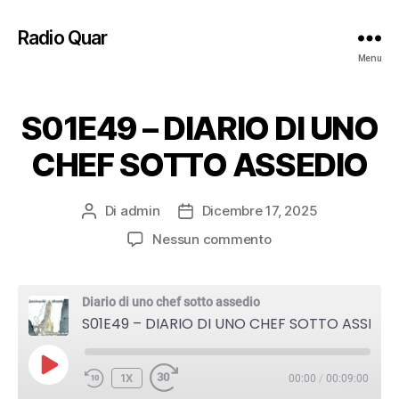
Radio Quar
Menu
S01E49 – DIARIO DI UNO
CHEF SOTTO ASSEDIO
Di
admin
Dicembre 17, 2025
Autore
Data
articolo
dell'articolo
su
Nessun commento
S01E49
–
DIARIO
Diario di uno chef sotto assedio
DI
S01E49 – DIARIO DI UNO CHEF SOTTO ASSEDIO
UNO
CHEF
PLAY
SOTTO
1X
00:00
/
00:09:00
EPISODE
ASSEDIO