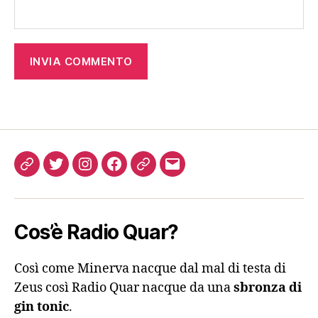
Come
Twitter
Instagram
FB
Podcast
Email
ascoltarci
Cos’è Radio Quar?
Così come Minerva nacque dal mal di testa di
Zeus così Radio Quar nacque da una
sbronza di
gin tonic
.