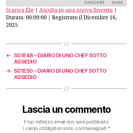
SUBSCRIBE
SHARE
Scarica file
|
Ascolta in una nuova finestra
|
Durata: 00:09:00
|
Registrato il Dicembre 16,
SHARE
RSS FEED
2025
LINK
EMBED
←
S01E48 – DIARIO DI UNO CHEF SOTTO
ASSEDIO
→
S01E50 – DIARIO DI UNO CHEF SOTTO
ASSEDIO
Lascia un commento
Il tuo indirizzo email non sarà pubblicato.
I campi obbligatori sono contrassegnati
*