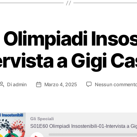
Olimpiadi Insost
ervista a Gigi C
Di
admin
Marzo 4, 2025
Nessun comment
Autore
Data
articolo
dell'articolo
Gli Speciali