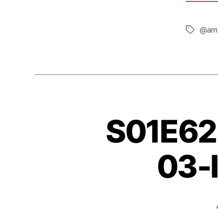
RSS 
@amb
Tag
S01E62 
03-I