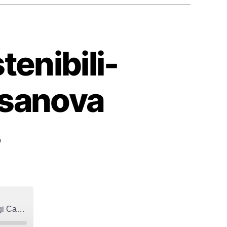
enibili-
asanova
su
o
S01E60
Olimpiadi
Insostenibili-
01-
Intervista
S01E60 Olimpiadi Insostenibili-01-Intervista a Gigi Casanova
a
Gigi