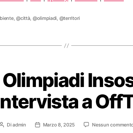
FEED
iente
,
@città
,
@olimpiadi
,
@territori
Olimpiadi Insost
ntervista a Off
Di
admin
Marzo 8, 2025
Nessun comment
Autore
Data
articolo
dell'articolo