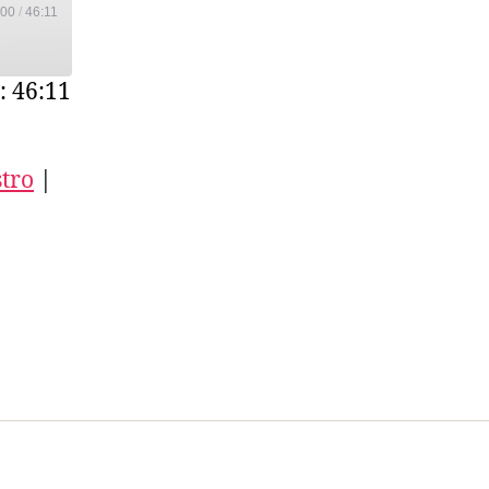
:00
/
46:11
Casanova
: 46:11
tro
|