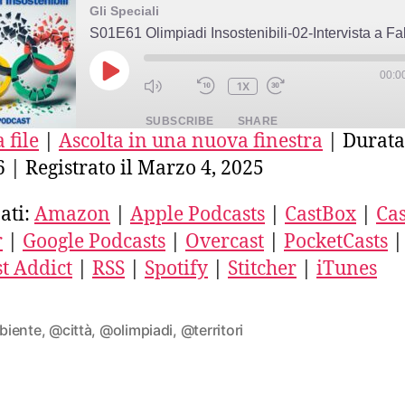
Gli Speciali
00:0
PLAY
1X
EPISODE
SUBSCRIBE
SHARE
 file
|
Ascolta in una nuova finestra
|
Durata
6
|
Registrato il Marzo 4, 2025
E
azon
Apple Podcasts
CastBox
stro
Deezer
Google Podcasts
ati:
Amazon
|
Apple Podcasts
|
CastBox
|
Cas
ercast
PocketCasts
Podcast Addict
r
|
Google Podcasts
|
Overcast
|
PocketCasts
|
ED
SS
Spotify
Stitcher
t Addict
|
RSS
|
Spotify
|
Stitcher
|
iTunes
unes
FEED
iente
,
@città
,
@olimpiadi
,
@territori