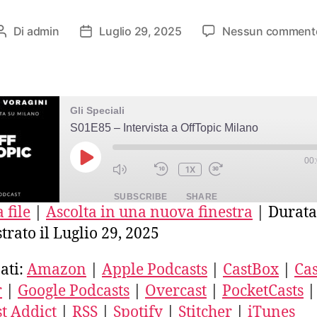
Di
admin
Luglio 29, 2025
Nessun comment
Autore
Data
articolo
dell'articolo
Gli Speciali
S01E85 – Intervista a OffTopic Milano
00
PLAY
1X
EPISODE
SUBSCRIBE
SHARE
 file
|
Ascolta in una nuova finestra
|
Durata
trato il Luglio 29, 2025
E
azon
Apple Podcasts
CastBox
stro
Deezer
Google Podcasts
ati:
Amazon
|
Apple Podcasts
|
CastBox
|
Cas
ercast
PocketCasts
Podcast Addict
r
|
Google Podcasts
|
Overcast
|
PocketCasts
|
ED
SS
Spotify
Stitcher
t Addict
|
RSS
|
Spotify
|
Stitcher
|
iTunes
unes