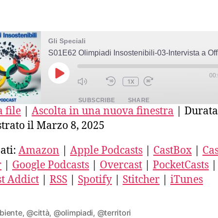
Gli Speciali
S01E62 Olimpiadi Insostenibili-03-Intervista a Of
00
PLAY
1X
EPISODE
SUBSCRIBE
SHARE
 file
|
Ascolta in una nuova finestra
|
Durata
trato il Marzo 8, 2025
E
azon
Apple Podcasts
CastBox
stro
Deezer
Google Podcasts
ati:
Amazon
|
Apple Podcasts
|
CastBox
|
Cas
ercast
PocketCasts
Podcast Addict
r
|
Google Podcasts
|
Overcast
|
PocketCasts
|
ED
SS
Spotify
Stitcher
t Addict
|
RSS
|
Spotify
|
Stitcher
|
iTunes
unes
FEED
iente
,
@città
,
@olimpiadi
,
@territori