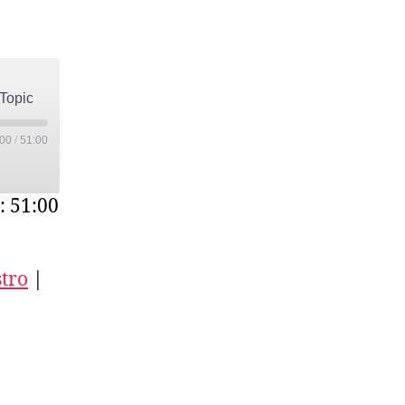
Olimpiadi
Insostenibili-
03-
Intervista
fTopic
a
OffTopic
:00
/
51:00
: 51:00
tro
|