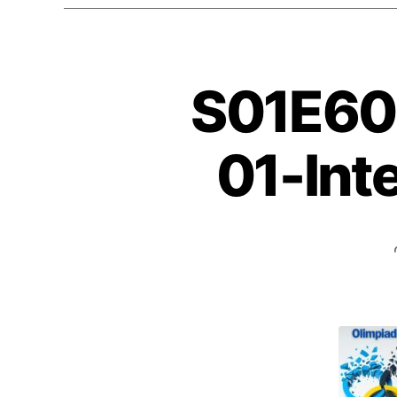
S01E60 
01-Int