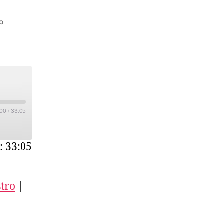
su
o
S01E85
–
Intervista
a
OffTopic
Milano
:00
/
33:05
: 33:05
tro
|