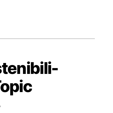
enibili-
Topic
su
o
S01E62