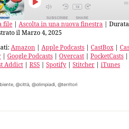
00
PLAY
1X
EPISODE
SUBSCRIBE
SHARE
 file
|
Ascolta in una nuova finestra
|
Durata
trato il Marzo 4, 2025
E
azon
Apple Podcasts
CastBox
stro
Deezer
Google Podcasts
ati:
Amazon
|
Apple Podcasts
|
CastBox
|
Cas
ercast
PocketCasts
Podcast Addict
r
|
Google Podcasts
|
Overcast
|
PocketCasts
|
ED
SS
Spotify
Stitcher
t Addict
|
RSS
|
Spotify
|
Stitcher
|
iTunes
unes
FEED
iente
,
@città
,
@olimpiadi
,
@territori