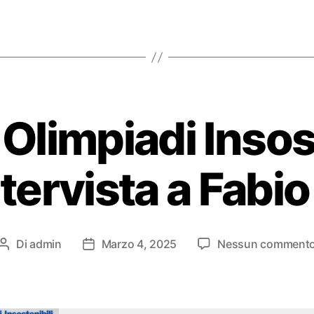
Olimpiadi Insost
tervista a Fabio 
Di
admin
Marzo 4, 2025
Nessun comment
Autore
Data
articolo
dell'articolo