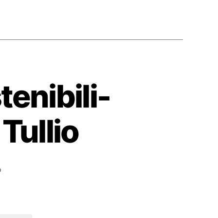
enibili-
Tullio
su
o
S01E61
Olimpiadi
Insostenibili-
02-