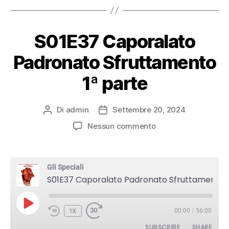
S01E37 Caporalato
Padronato Sfruttamento
1ª parte
Di
admin
Settembre 20, 2024
Autore
Data
articolo
dell'articolo
su
Nessun commento
S01E37
Caporalato
Padronato
Gli Speciali
Sfruttamento
S01E37 Caporalato Padronato Sfruttamento 1ª parte
1ª
parte
PLAY
1X
00:00
/
56:00
EPISODE
SUBSCRIBE
SHARE