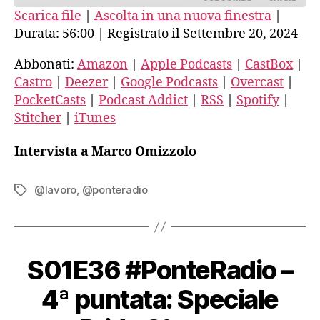
Scarica file
|
Ascolta in una nuova finestra
|
Durata: 56:00
|
Registrato il Settembre 20, 2024
SHARE
Amazon
Apple Podcasts
CastBox
Castro
Abbonati:
Amazon
|
Apple Podcasts
|
CastBox
|
LINK
Castro
|
Deezer
|
Google Podcasts
|
Overcast
|
Deezer
Google Podcasts
EMBED
PocketCasts
|
Podcast Addict
|
RSS
|
Spotify
|
Overcast
PocketCasts
Stitcher
|
iTunes
Podcast Addict
RSS
Spotify
Stitcher
Intervista a Marco Omizzolo
iTunes
RSS FEED
@lavoro
,
@ponteradio
Tag
S01E36 #PonteRadio –
4ª puntata: Speciale