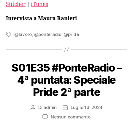
Stitcher
|
iTunes
Podcast Addict
RSS
Spotify
Stitcher
Intervista a Maura Ranieri
iTunes
RSS FEED
@lavoro
,
@ponteradio
,
@pride
Tag
S01E35 #PonteRadio –
4ª puntata: Speciale
Pride 2ª parte
Di
admin
Luglio 13, 2024
Autore
Data
articolo
dell'articolo
su
Nessun commento
S01E35
#PonteRadio