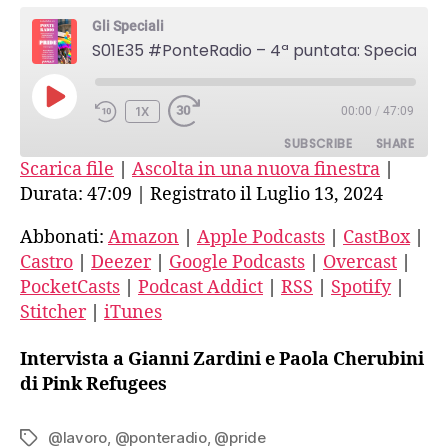
–
Gli Speciali
4ª
S01E35 #PonteRadio – 4ª puntata: Speciale Pride 2ª parte
puntata:
Speciale
Pride
PLAY
1X
00:00
/
47:09
2ª
EPISODE
parte
SUBSCRIBE
SHARE
Scarica file
|
Ascolta in una nuova finestra
|
Durata: 47:09
|
Registrato il Luglio 13, 2024
SHARE
Amazon
Apple Podcasts
CastBox
Castro
Abbonati:
Amazon
|
Apple Podcasts
|
CastBox
|
LINK
Castro
|
Deezer
|
Google Podcasts
|
Overcast
|
Deezer
Google Podcasts
EMBED
PocketCasts
|
Podcast Addict
|
RSS
|
Spotify
|
Overcast
PocketCasts
Stitcher
|
iTunes
Podcast Addict
RSS
Spotify
Stitcher
Intervista a Gianni Zardini e Paola Cherubini
iTunes
di Pink Refugees
RSS FEED
@lavoro
,
@ponteradio
,
@pride
Tag