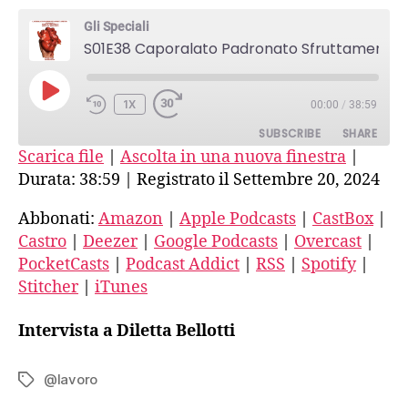
Padronato
Gli Speciali
Sfruttamento
S01E38 Caporalato Padronato Sfruttamento 2ª parte
2ª
parte
PLAY
1X
00:00
/
38:59
EPISODE
SUBSCRIBE
SHARE
Scarica file
|
Ascolta in una nuova finestra
|
Durata: 38:59
|
Registrato il Settembre 20, 2024
SHARE
Amazon
Apple Podcasts
CastBox
Castro
Abbonati:
Amazon
|
Apple Podcasts
|
CastBox
|
LINK
Castro
|
Deezer
|
Google Podcasts
|
Overcast
|
Deezer
Google Podcasts
EMBED
PocketCasts
|
Podcast Addict
|
RSS
|
Spotify
|
Overcast
PocketCasts
Stitcher
|
iTunes
Podcast Addict
RSS
Spotify
Stitcher
Intervista a Diletta Bellotti
iTunes
RSS FEED
@lavoro
Tag