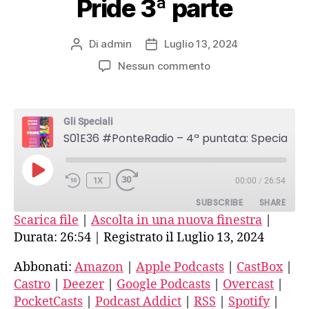
Pride 3ª parte
Di
admin
Luglio 13, 2024
Autore
Data
articolo
dell'articolo
su
Nessun commento
S01E36
#PonteRadio
–
Gli Speciali
4ª
S01E36 #PonteRadio – 4ª puntata: Speciale Pride 3ª parte
puntata:
Speciale
Pride
PLAY
1X
00:00
/
26:54
3ª
EPISODE
parte
SUBSCRIBE
SHARE
Scarica file
|
Ascolta in una nuova finestra
|
Durata: 26:54
|
Registrato il Luglio 13, 2024
SHARE
Amazon
Apple Podcasts
CastBox
Castro
Abbonati:
Amazon
|
Apple Podcasts
|
CastBox
|
LINK
Castro
|
Deezer
|
Google Podcasts
|
Overcast
|
Deezer
Google Podcasts
EMBED
PocketCasts
|
Podcast Addict
|
RSS
|
Spotify
|
Overcast
PocketCasts