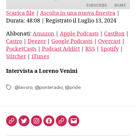
parte
SUBSCRIBE
SHARE
Scarica file
|
Ascolta in una nuova finestra
|
Durata: 48:08
|
Registrato il Luglio 13, 2024
SHARE
Amazon
Apple Podcasts
CastBox
Castro
Abbonati:
Amazon
|
Apple Podcasts
|
CastBox
|
LINK
Castro
|
Deezer
|
Google Podcasts
|
Overcast
|
Deezer
Google Podcasts
EMBED
PocketCasts
|
Podcast Addict
|
RSS
|
Spotify
|
Overcast
PocketCasts
Stitcher
|
iTunes
Podcast Addict
RSS
Spotify
Stitcher
Intervista a Loreno Venini
iTunes
RSS FEED
@lavoro
,
@ponteradio
,
@pride
Tag
Come
Twitter
Instagram
FB
Podcast
Email
ascoltarci