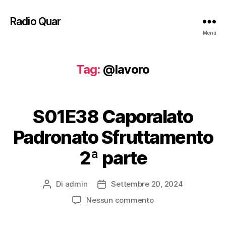
Radio Quar
Menu
Tag:
@lavoro
S01E38 Caporalato
Padronato Sfruttamento
2ª parte
Di
admin
Settembre 20, 2024
Autore
Data
articolo
dell'articolo
su
Nessun commento
S01E38
Caporalato