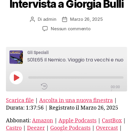
Intervista a Giorgia Bulli
Di
admin
Marzo 26, 2025
Autore
Data
articolo
dell'articolo
su
Nessun commento
S01E65
Il
Nemico.
Gli Speciali
Viaggio
S01E65 Il Nemico. Viaggio tra vecchi e nuovi fascismi-13-Intervista a Giorgia Bulli
tra
vecchi
e
nuovi
PLAY
fascismi-
00:00
EPISODE
/
13-
1:37:56
1X
Scarica file
|
Ascolta in una nuova finestra
|
Intervista
a
Durata: 1:37:56
|
Registrato il Marzo 26, 2025
Giorgia
SHARE
Bulli
Abbonati:
Amazon
|
Apple Podcasts
|
CastBox
|
Amazon
Castro
|
Deezer
|
Google Podcasts
|
Overcast
|
SUBSCRIBE