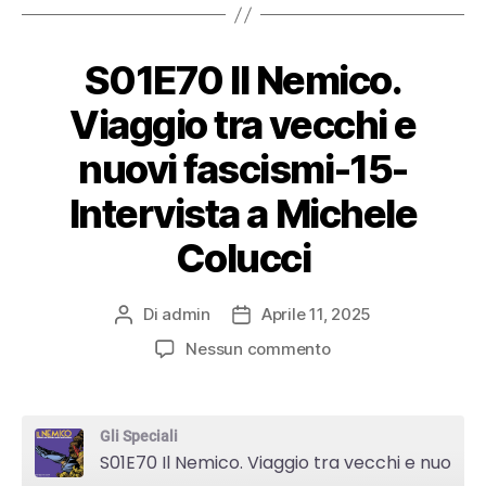
RSS FEED
S01E70 Il Nemico.
Viaggio tra vecchi e
nuovi fascismi-15-
Intervista a Michele
Colucci
Di
admin
Aprile 11, 2025
Autore
Data
articolo
dell'articolo
su
Nessun commento
S01E70
Il
Nemico.
Gli Speciali
Viaggio
S01E70 Il Nemico. Viaggio tra vecchi e nuovi fascismi-15-Intervista a Michele Colucci
tra