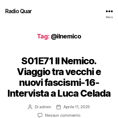
Radio Quar
Menu
Tag:
@ilnemico
S01E71 Il Nemico.
Viaggio tra vecchi e
nuovi fascismi-16-
Intervista a Luca Celada
Di
admin
Aprile 11, 2025
Autore
Data
articolo
dell'articolo
su
Nessun commento