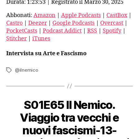
Durata: 1:23:53
|
Registrato il Marzo 30, 2025
SHARE
Amazon
Apple Podcasts
a
Marcello
CastBox
Castro
Abbonati:
Amazon
|
Apple Podcasts
|
CastBox
|
LINK
Faletra
Castro
|
Deezer
|
Google Podcasts
|
Overcast
|
Deezer
Google Podcasts
EMBED
PocketCasts
|
Podcast Addict
|
RSS
|
Spotify
|
Overcast
PocketCasts
Stitcher
|
iTunes
Podcast Addict
RSS
Spotify
Stitcher
Intervista su Arte e Fascismo
iTunes
RSS FEED
@ilnemico
Tag
S01E65 Il Nemico.
Viaggio tra vecchi e
nuovi fascismi-13-