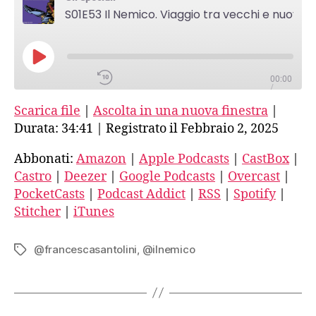
Viaggio
Spotify
S01E53 Il Nemico. Viaggio tra vecchi e nuovi fascismi-8-Intervista a Francesca Santolini
tra
vecchi
e
Stitcher
nuovi
PLAY
fascismi-
00:00
EPISODE
/
iTunes
8-
34:41
1X
Scarica file
|
Ascolta in una nuova finestra
|
Intervista
RSS FEED
a
Durata: 34:41
|
Registrato il Febbraio 2, 2025
Francesca
SHARE
Santolini
Abbonati:
Amazon
|
Apple Podcasts
|
CastBox
|
Amazon
Castro
|
Deezer
|
Google Podcasts
|
Overcast
|
SUBSCRIBE
PocketCasts
|
Podcast Addict
|
RSS
|
Spotify
|
SHARE
LINK
Apple Podcasts
Stitcher
|
iTunes
EMBED
@francescasantolini
,
@ilnemico
Tag
CastBox
Castro