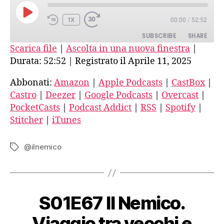
vecchi
e
PLAY
1X
00:00
/
52:52
nuovi
EPISODE
fascismi-
SUBSCRIBE
SHARE
15-
Scarica file
|
Ascolta in una nuova finestra
|
Intervista
Durata: 52:52
|
Registrato il Aprile 11, 2025
SHARE
Amazon
Apple Podcasts
a
Michele
CastBox
Castro
Abbonati:
Amazon
|
Apple Podcasts
|
CastBox
|
LINK
Colucci
Castro
|
Deezer
|
Google Podcasts
|
Overcast
|
Deezer
Google Podcasts
EMBED
PocketCasts
|
Podcast Addict
|
RSS
|
Spotify
|
Overcast
PocketCasts
Stitcher
|
iTunes
Podcast Addict
RSS
Spotify
Stitcher
@ilnemico
Tag
iTunes
RSS FEED
S01E67 Il Nemico.
Viaggio tra vecchi e