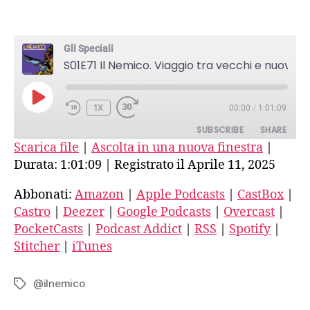
S01E71
Il
Nemico.
Gli Speciali
Viaggio
S01E71 Il Nemico. Viaggio tra vecchi e nuovi fascismi-16-Intervista a Luca Celada
tra
vecchi
e
PLAY
1X
00:00
/
1:01:09
nuovi
EPISODE
fascismi-
SUBSCRIBE
SHARE
16-
Scarica file
|
Ascolta in una nuova finestra
|
Intervista
Durata: 1:01:09
|
Registrato il Aprile 11, 2025
SHARE
Amazon
Apple Podcasts
a
Luca
CastBox
Castro
Abbonati:
Amazon
|
Apple Podcasts
|
CastBox
|
LINK
Celada
Castro
|
Deezer
|
Google Podcasts
|
Overcast
|
Deezer
Google Podcasts
EMBED
PocketCasts
|
Podcast Addict
|
RSS
|
Spotify
|
Overcast
PocketCasts
Stitcher
|
iTunes
Podcast Addict
RSS
Spotify
Stitcher
@ilnemico
Tag
iTunes