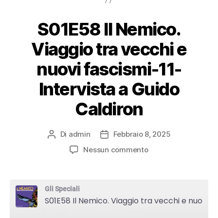
Castro
S01E58 Il Nemico.
Deezer
Viaggio tra vecchi e
Google Podcasts
nuovi fascismi-11-
Intervista a Guido
Overcast
Caldiron
PocketCasts
Di
admin
Febbraio 8, 2025
Autore
Data
Podcast Addict
articolo
dell'articolo
su
Nessun commento
S01E58
RSS
Il
Nemico.
Gli Speciali
Viaggio
Spotify
S01E58 Il Nemico. Viaggio tra vecchi e nuovi fascismi-11-Intervista a Guido Caldiron
tra
vecchi