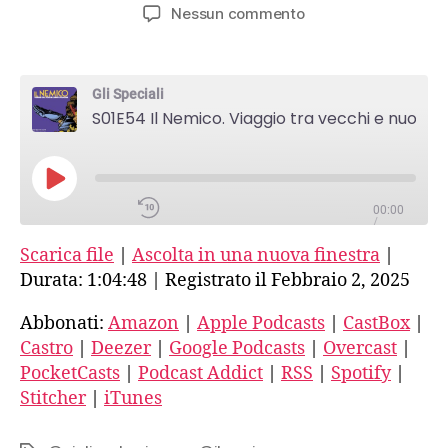
articolo
dell'articolo
su
Nessun commento
S01E54
RSS
Il
Nemico.
Gli Speciali
Viaggio
Spotify
S01E54 Il Nemico. Viaggio tra vecchi e nuovi fascismi-9-Intervista a Giuliano Benincasa
tra
vecchi
e
Stitcher
nuovi
PLAY
fascismi-
00:00
EPISODE
/
iTunes
9-
1:04:48
1X
Scarica file
|
Ascolta in una nuova finestra
|
Intervista
RSS FEED
a
Durata: 1:04:48
|
Registrato il Febbraio 2, 2025
Giuliano
SHARE
Benincasa
Abbonati:
Amazon
|
Apple Podcasts
|
CastBox
|
Amazon
Castro
|
Deezer
|
Google Podcasts
|
Overcast
|
SUBSCRIBE
PocketCasts
|
Podcast Addict
|
RSS
|
Spotify
|
SHARE
LINK
Apple Podcasts
Stitcher
|
iTunes
EMBED