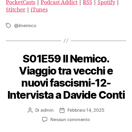
PocketCasts
|
Podcast Addict
|
RSS
|
Spotify
|
SHARE
LINK
Apple Podcasts
Stitcher
|
iTunes
EMBED
@ilnemico
Tag
CastBox
Castro
S01E59 Il Nemico.
Deezer
Viaggio tra vecchi e
Google Podcasts
nuovi fascismi-12-
Intervista a Davide Conti
Overcast
PocketCasts
Di
admin
Febbraio 14, 2025
Autore
Data
articolo
dell'articolo
su
Nessun commento
S01E59
Podcast Addict