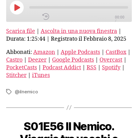
e
Stitcher
nuovi
PLAY
fascismi-
00:00
EPISODE
/
iTunes
11-
1:25:44
1X
Scarica file
|
Ascolta in una nuova finestra
|
Intervista
RSS FEED
a
Durata: 1:25:44
|
Registrato il Febbraio 8, 2025
Guido
SHARE
Caldiron
Abbonati:
Amazon
|
Apple Podcasts
|
CastBox
|
Amazon
Castro
|
Deezer
|
Google Podcasts
|
Overcast
|
SUBSCRIBE
PocketCasts
|
Podcast Addict
|
RSS
|
Spotify
|
SHARE
LINK
Apple Podcasts
Stitcher
|
iTunes
EMBED
@ilnemico
Tag
CastBox
Castro
S01E56 Il Nemico.
Deezer