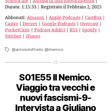
Scarica file
|
Ascolta in una nuova finestra
|
Intervista
RSS FEED
a
Durata: 1:15:33
|
Registrato il Febbraio 2, 2025
Antonio
SHARE
Loffredo
Abbonati:
Amazon
|
Apple Podcasts
|
CastBox
|
Amazon
Castro
|
Deezer
|
Google Podcasts
|
Overcast
|
SUBSCRIBE
PocketCasts
|
Podcast Addict
|
RSS
|
Spotify
|
SHARE
LINK
Apple Podcasts
Stitcher
|
iTunes
EMBED
@antonioloffredo
,
@ilnemico
Tag
CastBox
Castro
S01E55 Il Nemico.
Deezer
Viaggio tra vecchi e
Google Podcasts
nuovi fascismi-9-
Intervista a Giuliano
Overcast