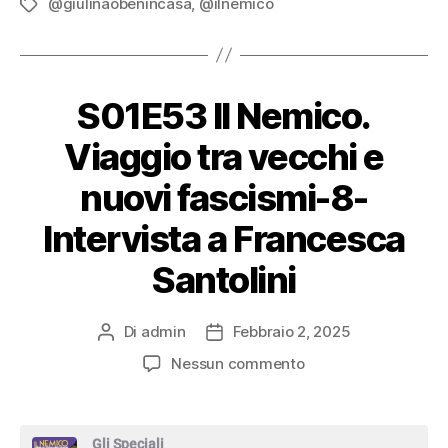
@giulinaobenincasa
,
@ilnemico
Tag
CastBox
Castro
S01E53 Il Nemico.
Deezer
Viaggio tra vecchi e
Google Podcasts
nuovi fascismi-8-
Intervista a Francesca
Overcast
Santolini
PocketCasts
Di
admin
Febbraio 2, 2025
Autore
Data
Podcast Addict
articolo
dell'articolo
su
Nessun commento
S01E53
RSS
Il
Nemico.
Gli Speciali