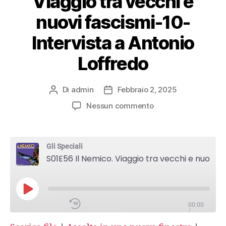
Viaggio tra vecchi e
Google Podcasts
nuovi fascismi-10-
Intervista a Antonio
Overcast
Loffredo
PocketCasts
Di
admin
Febbraio 2, 2025
Autore
Data
Podcast Addict
articolo
dell'articolo
su
Nessun commento
S01E56
RSS
Il
Nemico.
Gli Speciali
Viaggio
Spotify
S01E56 Il Nemico. Viaggio tra vecchi e nuovi fascismi-10-Intervista a Antonio Loffredo
tra
vecchi
e
Stitcher
nuovi
PLAY
fascismi-
00:00
EPISODE
/
iTunes
10-
1:15:33
1X