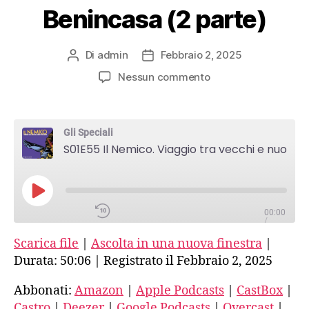
Benincasa (2 parte)
PocketCasts
Di
admin
Febbraio 2, 2025
Autore
Data
Podcast Addict
articolo
dell'articolo
su
Nessun commento
S01E55
RSS
Il
Nemico.
Gli Speciali
Viaggio
Spotify
S01E55 Il Nemico. Viaggio tra vecchi e nuovi fascismi-9-Intervista a Giuliano Benincasa (2 parte)
tra
vecchi
e
Stitcher
nuovi
PLAY
fascismi-
00:00
EPISODE
/
iTunes
9-
50:06
1X
Scarica file
|
Ascolta in una nuova finestra
|
Intervista
RSS FEED
a
Durata: 50:06
|
Registrato il Febbraio 2, 2025
Giuliano
SHARE
Benincasa
Abbonati:
Amazon
|
Apple Podcasts
|
CastBox
|
Amazon
(2
Castro
|
Deezer
|
Google Podcasts
|
Overcast
|