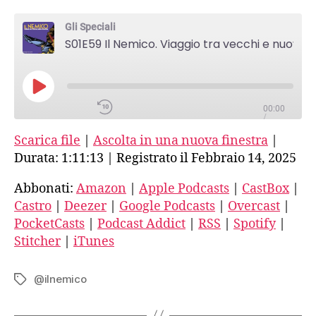
Il
Nemico.
RSS
Gli Speciali
Viaggio
S01E59 Il Nemico. Viaggio tra vecchi e nuovi fascismi-12-Intervista a Davide Conti
tra
vecchi
Spotify
e
nuovi
PLAY
Stitcher
fascismi-
00:00
EPISODE
/
12-
1:11:13
1X
Scarica file
|
Ascolta in una nuova finestra
|
Intervista
iTunes
a
Durata: 1:11:13
|
Registrato il Febbraio 14, 2025
Davide
RSS FEED
SHARE
Conti
Abbonati:
Amazon
|
Apple Podcasts
|
CastBox
|
Amazon
Castro
|
Deezer
|
Google Podcasts
|
Overcast
|
SUBSCRIBE
PocketCasts
|
Podcast Addict
|
RSS
|
Spotify
|
SHARE
LINK
Apple Podcasts
Stitcher
|
iTunes
EMBED
@ilnemico
Tag
CastBox