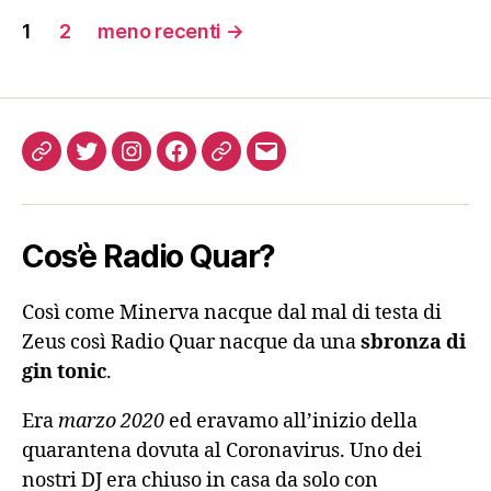
Paginazione
Deezer
1
2
meno recenti
→
degli
Google Podcasts
articoli
Overcast
Come
Twitter
Instagram
FB
Podcast
Email
ascoltarci
PocketCasts
Cos’è Radio Quar?
Podcast Addict
Così come Minerva nacque dal mal di testa di
RSS
Zeus così Radio Quar nacque da una
sbronza di
gin tonic
.
Spotify
Era
marzo 2020
ed eravamo all’inizio della
quarantena dovuta al Coronavirus. Uno dei
Stitcher
nostri DJ era chiuso in casa da solo con