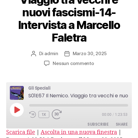
nuovi fascismi-14-
Intervista a Marcello
Faletra
Di
admin
Marzo 30, 2025
Autore
Data
articolo
dell'articolo
su
Nessun commento
S01E67
Il
Nemico.
Gli Speciali
Viaggio
S01E67 Il Nemico. Viaggio tra vecchi e nuovi fascismi-14-Intervista a Marcello Faletra
tra
vecchi
e
PLAY
1X
00:00
/
1:23:53
nuovi
EPISODE
fascismi-
SUBSCRIBE
SHARE
14-
Scarica file
|
Ascolta in una nuova finestra
|
Intervista