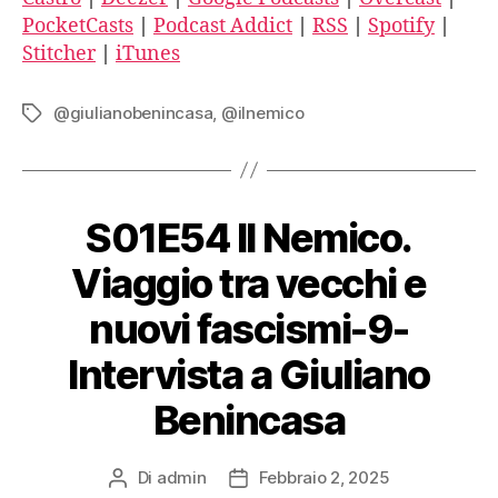
SUBSCRIBE
parte)
PocketCasts
|
Podcast Addict
|
RSS
|
Spotify
|
SHARE
LINK
Apple Podcasts
Stitcher
|
iTunes
EMBED
@giulianobenincasa
,
@ilnemico
Tag
CastBox
Castro
S01E54 Il Nemico.
Deezer
Viaggio tra vecchi e
Google Podcasts
nuovi fascismi-9-
Intervista a Giuliano
Overcast
Benincasa
PocketCasts
Di
admin
Febbraio 2, 2025
Autore
Data
Podcast Addict