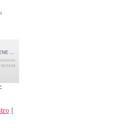
su
o
S01E171
–
LIBRI
DA
TORCERE
S01E171 – LIBRI DA TORCERE - Intervista a IRENE DODA
–
Intervista
/
00:53:08
a
IRENE
DODA
:
tro
|