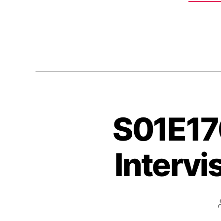
RSS 
S01E17
Interv