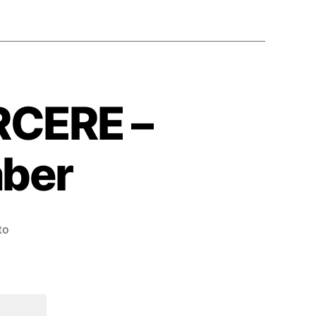
RCERE –
aber
su
to
S01E161
–
LIBRI
DA
TORCERE