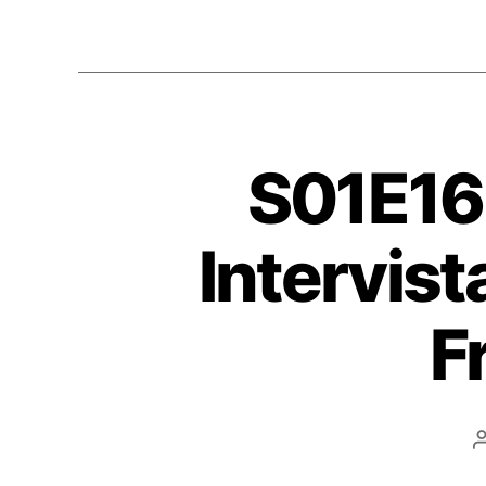
S01E16
Intervist
F