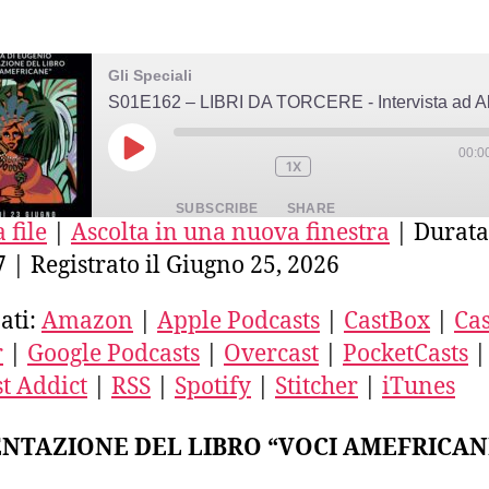
Gli Speciali
00:0
PLAY
1X
EPISODE
SUBSCRIBE
SHARE
 file
|
Ascolta in una nuova finestra
|
Durata
7
|
Registrato il Giugno 25, 2026
E
azon
Apple Podcasts
CastBox
stro
Deezer
Google Podcasts
ati:
Amazon
|
Apple Podcasts
|
CastBox
|
Cas
ercast
PocketCasts
Podcast Addict
r
|
Google Podcasts
|
Overcast
|
PocketCasts
|
ED
SS
Spotify
Stitcher
t Addict
|
RSS
|
Spotify
|
Stitcher
|
iTunes
unes
FEED
NTAZIONE DEL LIBRO “VOCI AMEFRICAN