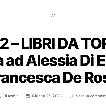
2 – LIBRI DA TO
a ad Alessia Di 
rancesca De Ro
Di
admin
Giugno 25, 2026
Nessun commen
Autore
Data
articolo
dell'articolo