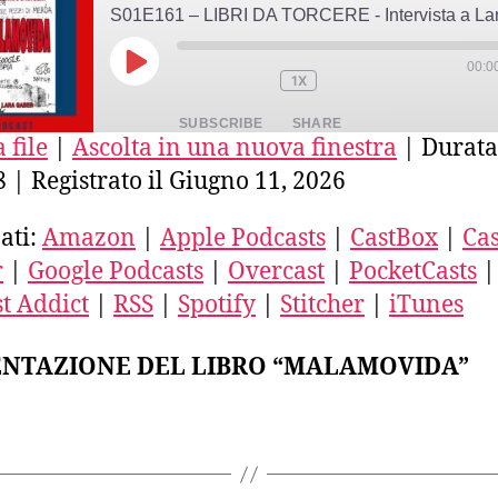
00:0
PLAY
1X
EPISODE
SUBSCRIBE
SHARE
 file
|
Ascolta in una nuova finestra
|
Durata
8
|
Registrato il Giugno 11, 2026
E
azon
Apple Podcasts
CastBox
stro
Deezer
Google Podcasts
ati:
Amazon
|
Apple Podcasts
|
CastBox
|
Cas
ercast
PocketCasts
Podcast Addict
r
|
Google Podcasts
|
Overcast
|
PocketCasts
|
ED
SS
Spotify
Stitcher
t Addict
|
RSS
|
Spotify
|
Stitcher
|
iTunes
unes
FEED
ENTAZIONE DEL LIBRO “MALAMOVIDA”