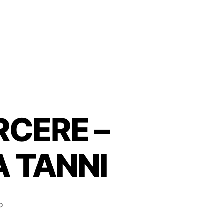
RCERE –
A TANNI
su
o
S01E170