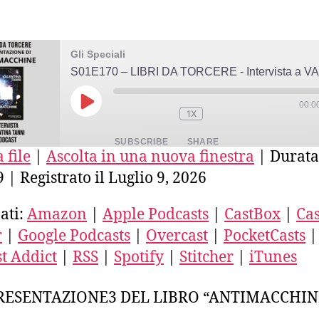
Gli Speciali
00:0
PLAY
1X
EPISODE
SUBSCRIBE
SHARE
 file
|
Ascolta in una nuova finestra
|
Durata
9
|
Registrato il Luglio 9, 2026
E
azon
Apple Podcasts
CastBox
stro
Deezer
Google Podcasts
ati:
Amazon
|
Apple Podcasts
|
CastBox
|
Cas
ercast
PocketCasts
Podcast Addict
r
|
Google Podcasts
|
Overcast
|
PocketCasts
|
ED
SS
Spotify
Stitcher
t Addict
|
RSS
|
Spotify
|
Stitcher
|
iTunes
unes
FEED
RESENTAZIONE3 DEL LIBRO “ANTIMACCHIN