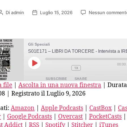
Di
admin
Luglio 15, 2026
Nessun comment
Autore
Data
articolo
dell'articolo
Gli Speciali
00:00
PLAY
1X
EPISODE
SUBSCRIBE
SHARE
 file
|
Ascolta in una nuova finestra
|
Durata
08
|
Registrato il Luglio 9, 2026
E
azon
Apple Podcasts
CastBox
stro
Deezer
Google Podcasts
ati:
Amazon
|
Apple Podcasts
|
CastBox
|
Cas
ercast
PocketCasts
Podcast Addict
r
|
Google Podcasts
|
Overcast
|
PocketCasts
|
ED
SS
Spotify
Stitcher
t Addict
|
RSS
|
Spotify
|
Stitcher
|
iTunes
unes