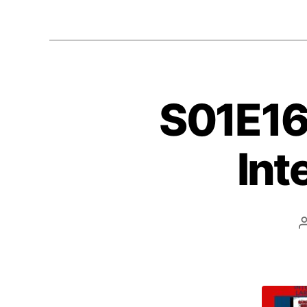
S01E16
Int