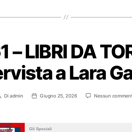
1 – LIBRI DA TO
ervista a Lara G
Di
admin
Giugno 25, 2026
Nessun commen
Autore
Data
articolo
dell'articolo
Gli Speciali