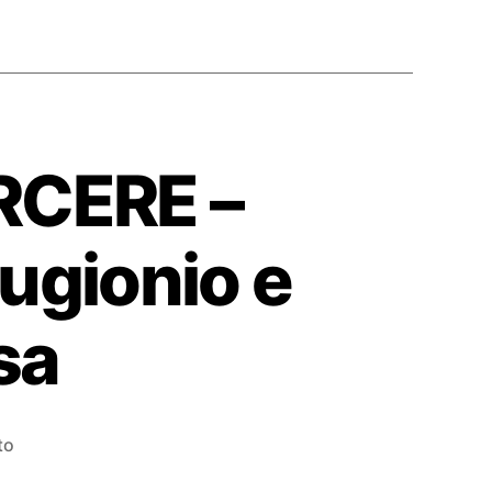
RCERE –
Eugionio e
sa
su
to
S01E162