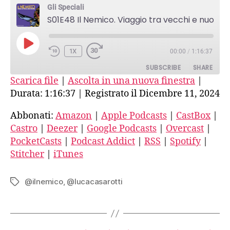
Nemico.
Gli Speciali
Viaggio
S01E48 Il Nemico. Viaggio tra vecchi e nuovi fascismi-6-Intervista a Luca Casarotti
tra
vecchi
PLAY
e
1X
00:00
/
1:16:37
EPISODE
nuovi
SUBSCRIBE
SHARE
fascismi-
Scarica file
|
Ascolta in una nuova finestra
|
6-
Durata: 1:16:37
|
Registrato il Dicembre 11, 2024
Intervista
SHARE
Amazon
Apple Podcasts
a
CastBox
Castro
Abbonati:
Amazon
|
Apple Podcasts
|
CastBox
|
LINK
Luca
Castro
|
Deezer
|
Google Podcasts
|
Overcast
|
Deezer
Google Podcasts
Casarotti
EMBED
PocketCasts
|
Podcast Addict
|
RSS
|
Spotify
|
Overcast
PocketCasts
Stitcher
|
iTunes
Podcast Addict
RSS
Spotify
Stitcher
@ilnemico
,
@lucacasarotti
Tag
iTunes
RSS FEED