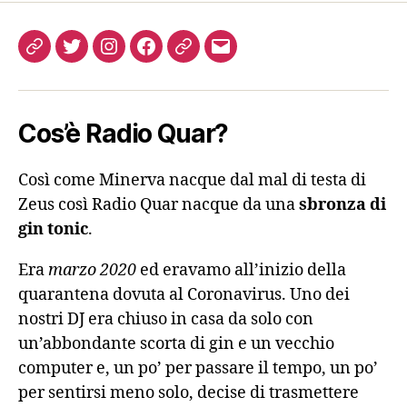
Come
Twitter
Instagram
FB
Podcast
Email
ascoltarci
Cos’è Radio Quar?
Così come Minerva nacque dal mal di testa di
Zeus così Radio Quar nacque da una
sbronza di
gin tonic
.
Era
marzo 2020
ed eravamo all’inizio della
quarantena dovuta al Coronavirus. Uno dei
nostri DJ era chiuso in casa da solo con
un’abbondante scorta di gin e un vecchio
computer e, un po’ per passare il tempo, un po’
per sentirsi meno solo, decise di trasmettere