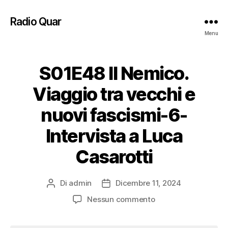
Radio Quar
Menu
S01E48 Il Nemico.
Viaggio tra vecchi e
nuovi fascismi-6-
Intervista a Luca
Casarotti
Di
admin
Dicembre 11, 2024
Autore
Data
articolo
dell'articolo
su
Nessun commento
S01E48
Il