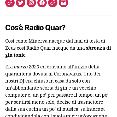
Come
Twitter
Instagram
FB
Podcast
Email
ascoltarci
Cos’è Radio Quar?
Così come Minerva nacque dal mal di testa di
Zeus così Radio Quar nacque da una
sbronza di
gin tonic
.
Era
marzo 2020
ed eravamo all’inizio della
quarantena dovuta al Coronavirus. Uno dei
nostri DJ era chiuso in casa da solo con
un’abbondante scorta di gin e un vecchio
computer e, un po’ per passare il tempo, un po’
per sentirsi meno solo, decise di trasmettere
dalla sua cucina un po’ di musica su internet
condividendola con i suoi amici: un’occasione