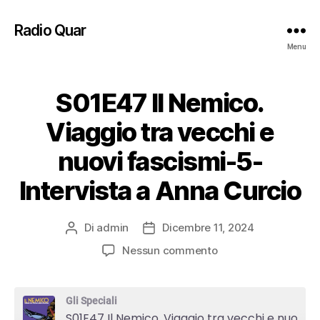
Radio Quar
Menu
S01E47 Il Nemico.
Viaggio tra vecchi e
nuovi fascismi-5-
Intervista a Anna Curcio
Di
admin
Dicembre 11, 2024
Autore
Data
articolo
dell'articolo
su
Nessun commento
S01E47
Il
Nemico.
Gli Speciali
Viaggio
S01E47 Il Nemico. Viaggio tra vecchi e nuovi fascismi-5-Intervista a Anna Curcio