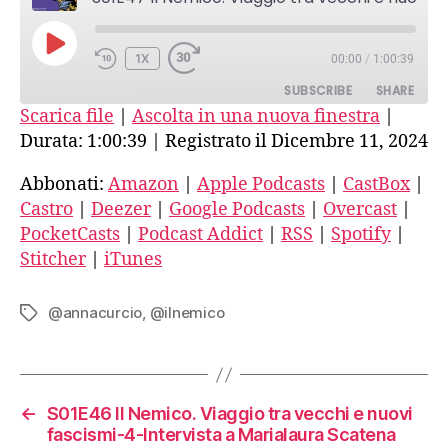
tra
vecchi
PLAY
e
1X
00:00
/
1:00:39
EPISODE
nuovi
SUBSCRIBE
SHARE
fascismi-
Scarica file
|
Ascolta in una nuova finestra
|
5-
Durata: 1:00:39
|
Registrato il Dicembre 11, 2024
Intervista
SHARE
Amazon
Apple Podcasts
a
CastBox
Castro
Abbonati:
Amazon
|
Apple Podcasts
|
CastBox
|
LINK
Anna
Castro
|
Deezer
|
Google Podcasts
|
Overcast
|
Deezer
Google Podcasts
Curcio
EMBED
PocketCasts
|
Podcast Addict
|
RSS
|
Spotify
|
Overcast
PocketCasts
Stitcher
|
iTunes
Podcast Addict
RSS
Spotify
Stitcher
@annacurcio
,
@ilnemico
Tag
iTunes
RSS FEED
←
S01E46 Il Nemico. Viaggio tra vecchi e nuovi
fascismi-4-Intervista a Marialaura Scatena