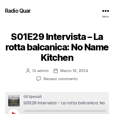
Radio Quar
Menu
S01E29 Intervista – La
rotta balcanica: No Name
Kitchen
Di
admin
Marzo 16, 2024
Autore
Data
articolo
dell'articolo
su
Nessun commento
S01E29
Intervista
–
Gli Speciali
La
S01E29 Intervista – La rotta balcanica: No Name Kitchen
rotta
balcanica: