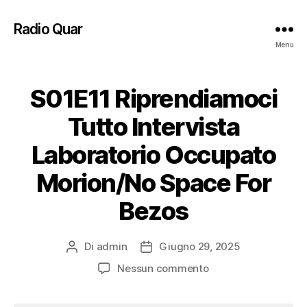
Radio Quar
Menu
S01E11 Riprendiamoci
Tutto Intervista
Laboratorio Occupato
Morion/No Space For
Bezos
Di
admin
Giugno 29, 2025
Autore
Data
articolo
dell'articolo
su
Nessun commento
S01E11
Riprendiamoci