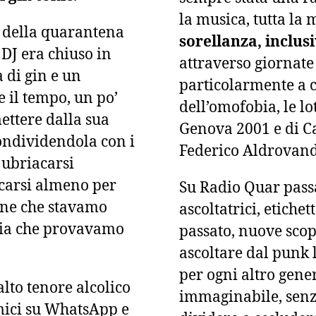
la musica, tutta la
 della quarantena
sorellanza, inclus
DJ era chiuso in
attraverso giornate
 di gin e un
particolarmente a cu
 il tempo, un po’
dell’omofobia, le lo
mettere dalla sua
Genova 2001 e di Ca
ondividendola con i
Federico Aldrovand
 ubriacarsi
carsi almeno per
Su Radio Quar passan
one che stavamo
ascoltatrici, etiche
bbia che provavamo
passato, nuove scop
ascoltare dal punk 
per ogni altro gene
alto tenore alcolico
immaginabile, senz
mici su WhatsApp e