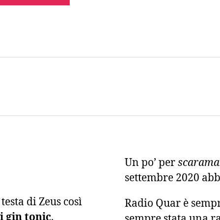
Un po’ per
scarama
settembre 2020 ab
esta di Zeus così
Radio Quar è sempr
 gin tonic
.
sempre stata una ra