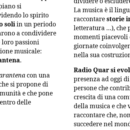
dividere o escluder
piano si
La musica è il ling
idendo lo spirito
raccontare
storie 
o soli
in un periodo
letteratura …), che
ziarono a condividere
momenti piacevoli e
e loro passioni
giornate coinvolgend
ione musicale:
nella sua costruzio
antena
.
Radio Quar si evo
arantena
con una
presenza ad oggi di 
che si propone di
persone che contri
omunità e che pone
crescita di una com
centro delle
della musica e che 
raccontare che, non
succedere nel mondo