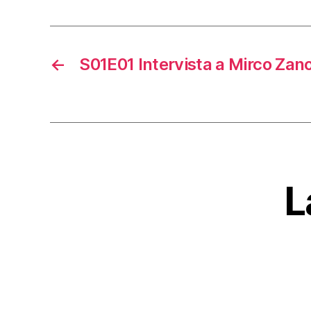
←
S01E01 Intervista a Mirco Zano
L