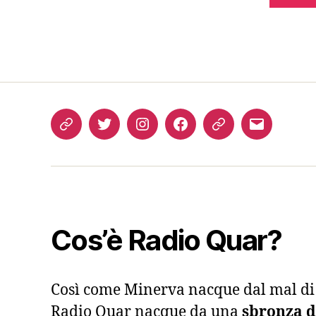
Come
Twitter
Instagram
FB
Podcast
Email
ascoltarci
Cos’è Radio Quar?
Così come Minerva nacque dal mal di t
Radio Quar nacque da una
sbronza di