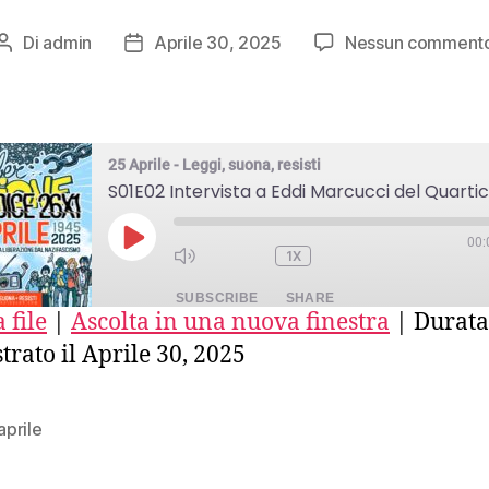
Di
admin
Aprile 30, 2025
Nessun comment
Autore
Data
articolo
dell'articolo
25 Aprile - Leggi, suona, resisti
00:
PLAY
1X
EPISODE
SUBSCRIBE
SHARE
 file
|
Ascolta in una nuova finestra
|
Durata
trato il Aprile 30, 2025
E
FEED
prile
ED