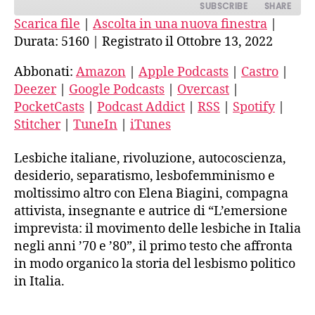
SUBSCRIBE
SHARE
Scarica file
|
Ascolta in una nuova finestra
|
Durata: 5160
|
Registrato il Ottobre 13, 2022
SHARE
Amazon
Apple Podcasts
Castro
Deezer
Abbonati:
Amazon
|
Apple Podcasts
|
Castro
|
LINK
Deezer
|
Google Podcasts
|
Overcast
|
Google Podcasts
Overcast
EMBED
PocketCasts
|
Podcast Addict
|
RSS
|
Spotify
|
PocketCasts
Podcast Addict
Stitcher
|
TuneIn
|
iTunes
RSS
Spotify
Stitcher
TuneIn
Lesbiche italiane, rivoluzione, autocoscienza,
iTunes
desiderio, separatismo, lesbofemminismo e
moltissimo altro con Elena Biagini, compagna
RSS FEED
attivista, insegnante e autrice di “L’emersione
imprevista: il movimento delle lesbiche in Italia
negli anni ’70 e ’80”, il primo testo che affronta
in modo organico la storia del lesbismo politico
in Italia.