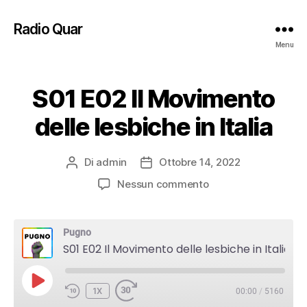
Radio Quar
Menu
S01 E02 Il Movimento
delle lesbiche in Italia
Di
admin
Ottobre 14, 2022
Autore
Data
articolo
dell'articolo
su
Nessun commento
S01
E02
Il
Pugno
Movimento
S01 E02 Il Movimento delle lesbiche in Italia
delle
lesbiche
PLAY
in
1X
00:00
/
5160
EPISODE
Italia