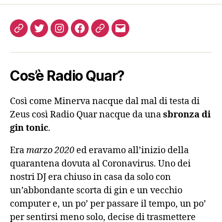
Come
Twitter
Instagram
FB
Podcast
Email
ascoltarci
Cos’è Radio Quar?
Così come Minerva nacque dal mal di testa di
Zeus così Radio Quar nacque da una
sbronza di
gin tonic
.
Era
marzo 2020
ed eravamo all’inizio della
quarantena dovuta al Coronavirus. Uno dei
nostri DJ era chiuso in casa da solo con
un’abbondante scorta di gin e un vecchio
computer e, un po’ per passare il tempo, un po’
per sentirsi meno solo, decise di trasmettere