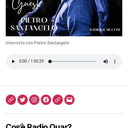
Intervista con Pietro Santangelo
Come
Twitter
Instagram
FB
Podcast
Email
ascoltarci
Cos’è Radio Quar?